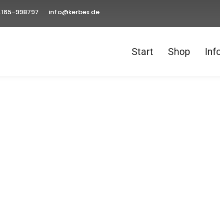
4165-998797
info@kerbex.de
Start
Shop
Inf