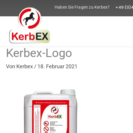
Zum
+49 (0)
Haben Sie Fragen zu Kerbex?
Inhalt
springen
Kerbex-Logo
Von
Kerbex
/
18. Februar 2021