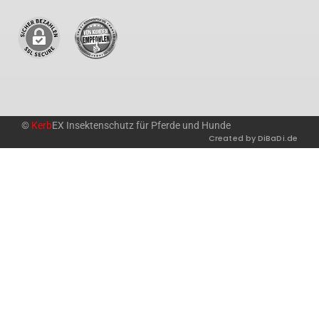
©
Kerb
EX Insektenschutz für Pferde und Hunde
Created by DiBaDi.de