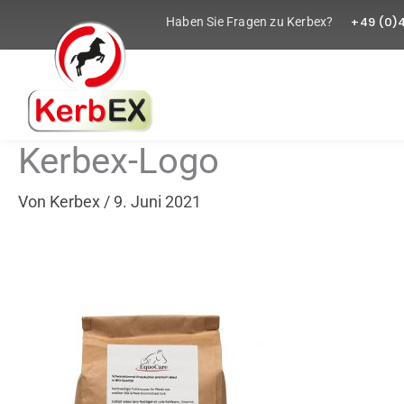
Zum
+49 (0)
Haben Sie Fragen zu Kerbex?
Inhalt
springen
Kerbex-Logo
Von
Kerbex
/
9. Juni 2021