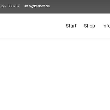
4165-998797
info@kerbex.de
Start
Shop
Inf