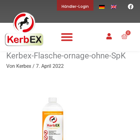
F
Zum
Händler-Login
a
Inhalt
c
springen
e
b
o
0
Waren
o
k
Kerbex-Flasche-ornage-ohne-SpK
Von
Kerbex
/
7. April 2022