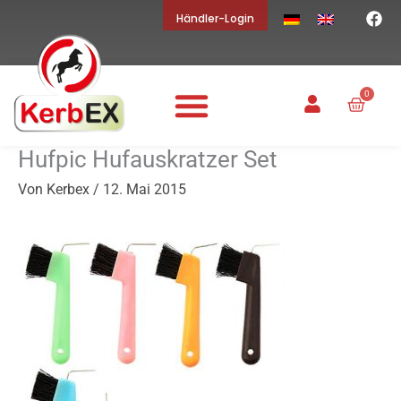
F
Zum
Händler-Login
a
Inhalt
c
springen
e
b
o
0
Waren
o
k
Hufpic Hufauskratzer Set
Von
Kerbex
/
12. Mai 2015